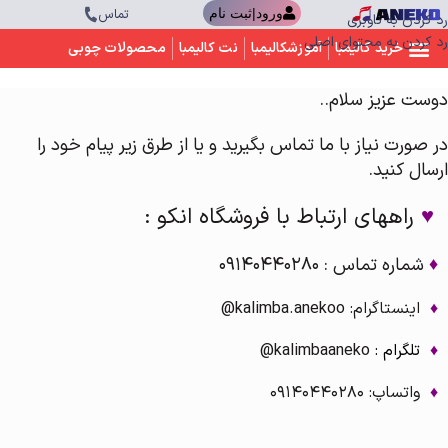
تماس
ورود|ثبت نام
رد کردن به ناوبری
رد کردن به محتوای اصلی
خرید کالیمبا
آموزشکالیمبا
نت کالیمبا
محصولات چوبی
دوست عزیز سلام..
در صورت نیاز با ما تماس بگیرید و یا از طرق زیر پیام خود را
ارسال کنید.
♥
راههای ارتباط با فروشگاه انکو :
♦
شماره تماس : 09140440280
♦
اینستاگرام: kalimba.anekoo@
♦
تلگرام :
kalimbaaneko@
♦
واتساپ: 09140440280