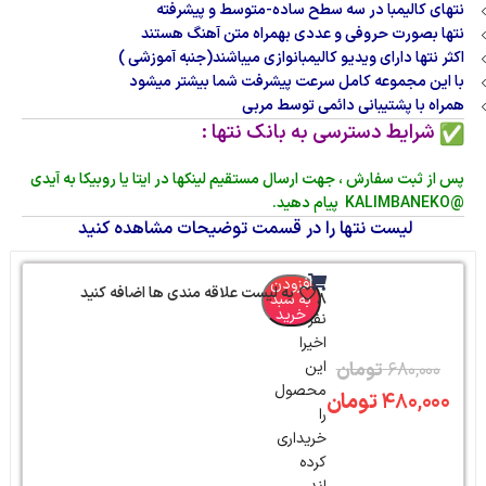
نتهای کالیمبا در سه سطح ساده-متوسط و پیشرفته
نتها بصورت حروفی و عددی بهمراه متن آهنگ هستند
اکثر نتها دارای ویدیو کالیمبانوازی میباشند(جنبه آموزشی )
با این مجموعه کامل سرعت پیشرفت شما بیشتر میشود
همراه با پشتیبانی دائمی توسط مربی
شرایط دسترسی به بانک نتها :
پس از ثبت سفارش ، جهت ارسال مستقیم لینکها در ایتا یا روبیکا به آیدی
@KALIMBANEKO پیام دهید.
لیست نتها را در قسمت توضیحات مشاهده کنید
افزودن
به لیست علاقه مندی ها اضافه کنید
8
به سبد
خرید
نفر
اخیرا
این
۶۸۰,۰۰۰
تومان
محصول
۴۸۰,۰۰۰
تومان
را
خریداری
کرده