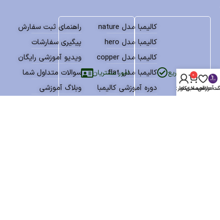
کالیمبا مدل nature
راهنمای ثبت سفارش
کالیمبا مدل hero
پیگیری سفارشات
کالیمبا مدل copper
ویدیو آموزشی رایگان
کالیمبا مدل flat
سوالات متداول شما
امور مشتریان
دسترسی سریع
0
دوره آموزشی کالیمبا
وبلاگ آموزشی
گ آموزشی
سبد خرید
ت علاقه مندی ها
حساب کاربری من
بانک نتهای کالیمبا
درباره فروشگاه انکو
پکیج آموزش و نتها
پشتیبانی مشتریان
نمادهای اعتماد
تمامی حقوق سایت برای فروشگاه انکو محفوظ میباشد