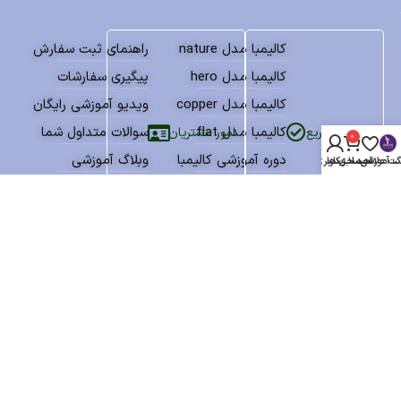
کالیمبا مدل nature
راهنمای ثبت سفارش
کالیمبا مدل hero
پیگیری سفارشات
کالیمبا مدل copper
ویدیو آموزشی رایگان
کالیمبا مدل flat
سوالات متداول شما
امور مشتریان
دسترسی سریع
0
دوره آموزشی کالیمبا
وبلاگ آموزشی
گ آموزشی
سبد خرید
ت علاقه مندی ها
حساب کاربری من
بانک نتهای کالیمبا
درباره فروشگاه انکو
پکیج آموزش و نتها
پشتیبانی مشتریان
نمادهای اعتماد
تمامی حقوق سایت برای فروشگاه انکو محفوظ میباشد