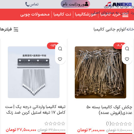
تماس
ورود|ثبت نام
رد کردن به ناوبری
رد کردن به محتوای اصلی
خرید کالیمبا
آموزشکالیمبا
نت کالیمبا
محصولات چوبی
خانه
لوازم جانبی کالیمبا
فیلترها
-15%
-60%
تیغه کالیمبا وارداتی درجه یک | ست
چکش کوک کالیمبا بسته 50
کامل ۱۷ تیغه استیل کربن ضد زنگ
عددی(فروش عمده)
(1)
۲۷,۵۰۰,۰۰۰
تومان
۳۲,۵۰۰,۰۰۰
تومان
۳,۰۰۰,۰۰۰
تومان
۷,۵۰۰,۰۰۰
تومان