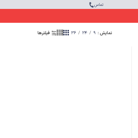
تماس
نمایش
9
24
36
فیلترها