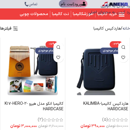
تماس
ورود|ثبت نام
رد کردن به ناوبری
رد کردن به محتوای اصلی
خرید کالیمبا
آموزشکالیمبا
نت کالیمبا
محصولات چوبی
خانه
هاردکیس کالیمبا
فیلترها
-17%
-22%
اتمام موجودی
اتمام موجودی
هاردکیس کالیمبا-KALIMBA
کالیمبا انکو مدل هیرو K17-HERO-2-
HARDCASE
HARDCASE
(2)
(5)
۳۹۰,۰۰۰
تومان
۳,۰۰۰,۰۰۰
تومان
۵۰۰,۰۰۰
تومان
۳,۶۰۰,۰۰۰
تومان