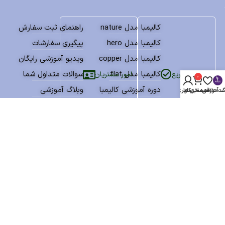
کالیمبا مدل nature
راهنمای ثبت سفارش
کالیمبا مدل hero
پیگیری سفارشات
کالیمبا مدل copper
ویدیو آموزشی رایگان
کالیمبا مدل flat
سوالات متداول شما
امور مشتریان
دسترسی سریع
0
دوره آموزشی کالیمبا
وبلاگ آموزشی
گ آموزشی
سبد خرید
ت علاقه مندی ها
حساب کاربری من
بانک نتهای کالیمبا
درباره فروشگاه انکو
پکیج آموزش و نتها
پشتیبانی مشتریان
نمادهای اعتماد
تمامی حقوق سایت برای فروشگاه انکو محفوظ میباشد