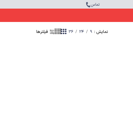
تماس
نمایش
9
24
36
فیلترها