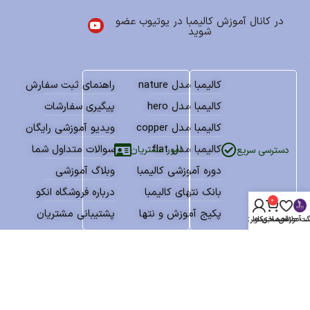
در کانال آموزش کالیمبا در یوتیوب عضو
شوید
کالیمبا مدل nature
راهنمای ثبت سفارش
کالیمبا مدل hero
پیگیری سفارشات
کالیمبا مدل copper
ویدیو آموزشی رایگان
کالیمبا مدل flat
سوالات متداول شما
امور مشتریان
دسترسی سریع
دوره آموزشی کالیمبا
وبلاگ آموزشی
بانک نتهای کالیمبا
درباره فروشگاه انکو
0
پکیج آموزش و نتها
پشتیبانی مشتریان
گ آموزشی
سبد خرید
ت علاقه مندی ها
حساب کاربری من
نمادهای اعتماد