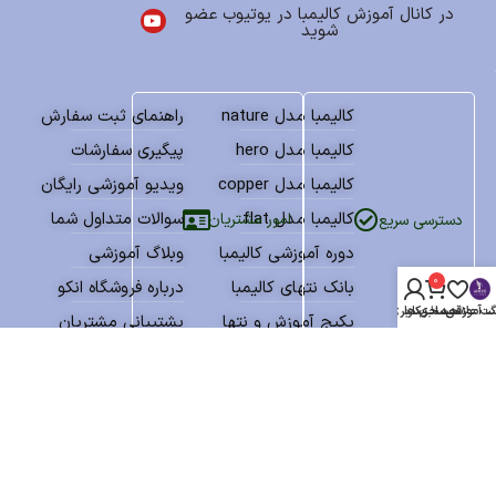
در کانال آموزش کالیمبا در یوتیوب عضو
شوید
کالیمبا مدل nature
راهنمای ثبت سفارش
کالیمبا مدل hero
پیگیری سفارشات
کالیمبا مدل copper
ویدیو آموزشی رایگان
کالیمبا مدل flat
سوالات متداول شما
امور مشتریان
دسترسی سریع
دوره آموزشی کالیمبا
وبلاگ آموزشی
0
بانک نتهای کالیمبا
درباره فروشگاه انکو
گ آموزشی
سبد خرید
ت علاقه مندی ها
حساب کاربری من
پکیج آموزش و نتها
پشتیبانی مشتریان
نمادهای اعتماد