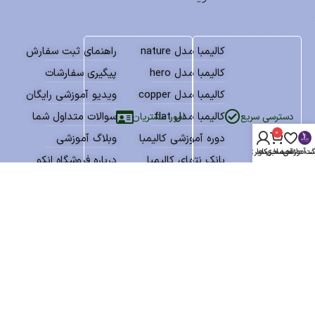
کالیمبا مدل nature
راهنمای ثبت سفارش
کالیمبا مدل hero
پیگیری سفارشات
کالیمبا مدل copper
ویدیو آموزشی رایگان
کالیمبا مدل flat
سوالات متداول شما
امور مشتریان
دسترسی سریع
0
دوره آموزشی کالیمبا
وبلاگ آموزشی
گ آموزشی
سبد خرید
ت علاقه مندی ها
حساب کاربری من
بانک نتهای کالیمبا
درباره فروشگاه انکو
پکیج آموزش و نتها
پشتیبانی مشتریان
نمادهای اعتماد