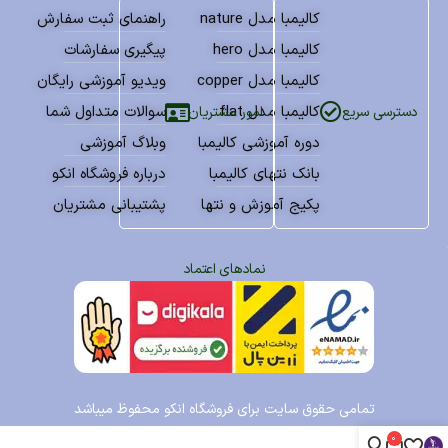
کالیمبا مدل nature
راهنمای ثبت سفارش
کالیمبا مدل hero
پیگیری سفارشات
کالیمبا مدل copper
ویدیو آموزشی رایگان
کالیمبا مدل flat
سوالات متداول شما
امور مشتریان
دسترسی سریع
دوره آموزشی کالیمبا
وبلاگ آموزشی
بانک نتهای کالیمبا
درباره فروشگاه انکو
پکیج آموزش و نتها
پشتیبانی مشتریان
نمادهای اعتماد
تمامی حقوق سایت برای فروشگاه انکو محفوظ میباشد
0