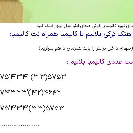
برای تهیه کالیمبای خوش صدای انکو مدل نیچر کلیک کنید.
آهنگ ترکی بلالیم با کالیمبا همراه نت کالیمبا:
(نتهای داخل پرانتز را باید همزمان با هم بنوازید)
نت عددی کالیمبا بلالیم :
75’4’3’4′ (3’3)5753
74’3’2’3′(4’2)4642
75’4’3’4′(3’3)5753
…………………