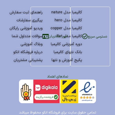
کالیمبا مدل nature
راهنمای ثبت سفارش
کالیمبا مدل hero
پیگیری سفارشات
کالیمبا مدل copper
ویدیو آموزشی رایگان
کالیمبا مدل flat
سوالات متداول شما
امور مشتریان
دسترسی سریع
دوره آموزشی کالیمبا
وبلاگ آموزشی
بانک نتهای کالیمبا
درباره فروشگاه انکو
پکیج آموزش و نتها
پشتیبانی مشتریان
نمادهای اعتماد
تمامی حقوق سایت برای فروشگاه انکو محفوظ میباشد