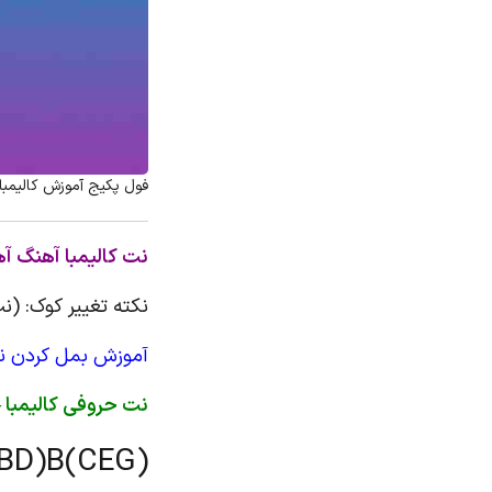
فول پکیج آموزش کالیمبا 
نت کالیمبا آهنگ آ
نکته تغییر کوک: (نت B و A و E بمل شو
آموزش بمل کردن نت ر
نت حروفی کالیمبا –
(BD)B(CEG)