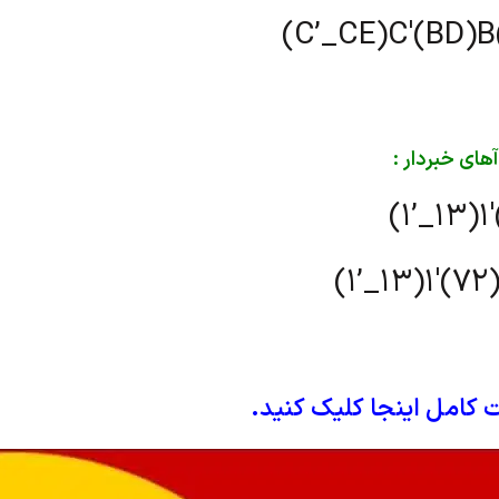
(C’_CE)C'(BD)
های خبردار :
(1’_13)1
(1’_13)1′(72
 کامل اینجا کلیک کنید.