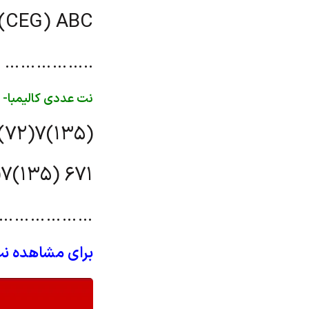
B(CEG) ABC
……………..
نت عددی کالیمبا- آ
′(72)7(135)
)7(135) 671
………………
برای مشاهده نت