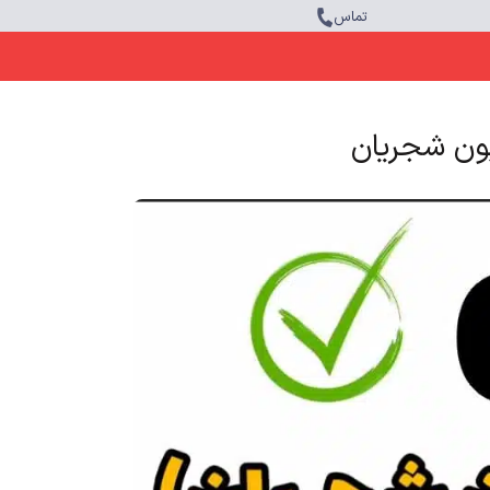
تماس
یون شجریان