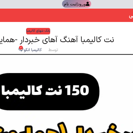
ورود|ثبت نام
ی
بانک نتهای کالیمبا
نت کالیمبا آهنگ آهای خبردار -هما
0
توسط
کالیمبا انکو