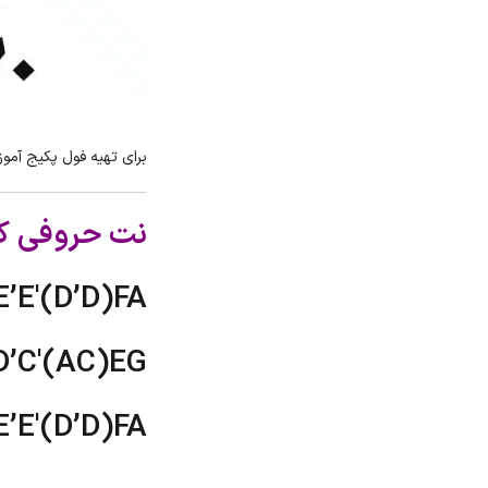
برای تهیه فول پکیج آموز
نت حروفی کال
E’E'(D’D)FA
D’C'(AC)EG
E’E'(D’D)FA