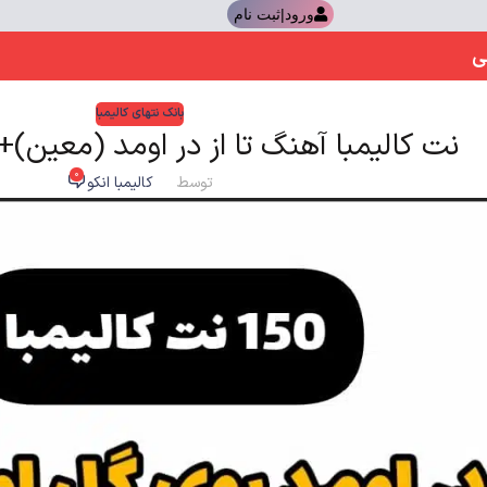
ورود|ثبت نام
ی
بانک نتهای کالیمبا
نت کالیمبا آهنگ تا از در اومد (معین)+170 نت کالیمبا
0
توسط
کالیمبا انکو