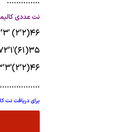
…………..
نت عددی کالیمبا 
’3′ (2’2)46
72’1′(61)35
3’3′(2’2)46
………………
برای دریافت نت کا