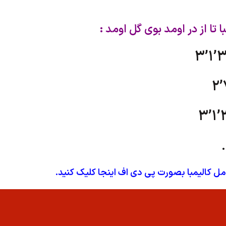
تا از در اومد بوی گل اومد :
3’1’3
2’
3’1’
مل کالیمبا بصورت پی دی اف اینجا کلیک کنید.