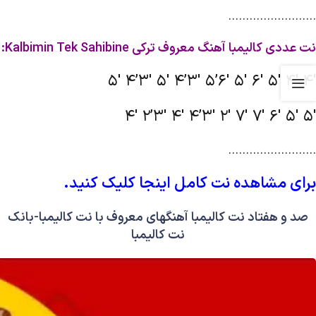
…………………….
نت عددی کالیمبا آهنگ معروف ترکی Kalbimin Tek Sahibine:
5′ 4’3′ 5′ 4’3′ 5’6′ 5′ 6′ 5′ 4′ 4′
4′ 2’3′ 4′ 4’3′ 2′ 7′ 7′ 6′ 5′ 5′
…………………….
برای مشاهده نت کامل اینجا کلیک کنید.
صد و هفتاد نت کالیمبا آهنگهای معروف با نت کالیمبا-بانک
نت کالیمبا