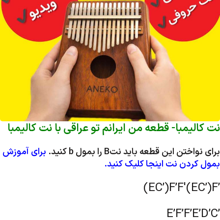
نت کالیمبا- قطعه من ایرانم تو عراقی با نت کالیمبا
برای نواختن این قطعه باید نتB را بمول b کنید.
برای آموزش
بمول کردن نت اینجا کلیک کنید.
(EC’)F’F'(EC’)F’
E’F’F’E’D’C’