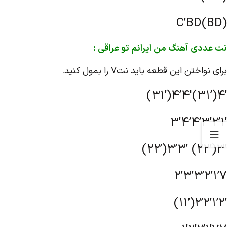
C’BD(BD)
نت عددی آهنگ من ایرانم تو عراقی :
برای نواختن این قطعه باید نت7 را بمول کنید.
(31’)4’4′(31’)4’
3’4’4’3’2’1’
(22’)3’3’ (22’)3’
2’3’3’2’1’7
(11’)2’2’1’2’