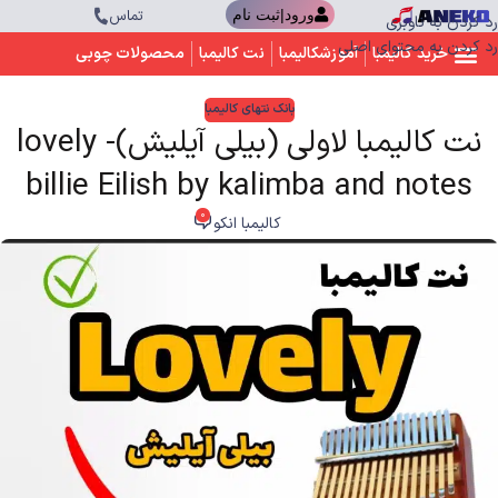
تماس
ورود|ثبت نام
رد کردن به ناوبری
رد کردن به محتوای اصلی
خرید کالیمبا
آموزشکالیمبا
نت کالیمبا
محصولات چوبی
بانک نتهای کالیمبا
نت کالیمبا لاولی (بیلی آیلیش)- lovely
billie Eilish by kalimba and notes
0
کالیمبا انکو