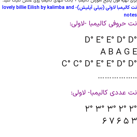
برای تهیه فول پکیج آموزش کالیمبا + بانک نتهای کالیمبا روی عکس کلیک کنید.
نت کالیمبا لاولی (بیلی آیلیش)- lovely billie Eilish by kalimba and
notes
نت حروفی کالیمبا -لاولی:
D° E° E° D° D°
A B A G E
C° C° D° E° E° D° D°
……………..
نت عددی کالیمبا- لاولی:
2° 3° 3° 2° 2°
6 7 6 5 3