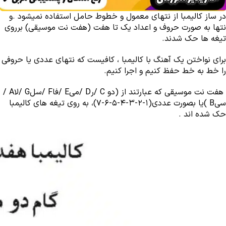
در ساز کالیمبا از نتهای معمول و خطوط حامل استفاده نمیشود .و
نتها به صورت حروف و اعداد یک تا هفت (هفت نت موسیقی) برروی
تیغه ها حک شدند.
برای نواختن یک آهنگ با کالیمبا ، کافیست که نتهای عددی یا حروفی
را خط به خط حفظ کنیم و اجرا کنیم.
هفت نت موسیقی که عبارتند از (دو C /رD /میE /فاF /سلG /لاA /
سیB )یا بصورت عددی(1-2-3-4-5-6-7)، به روی تیغه های کالیمبا
حک شده اند .