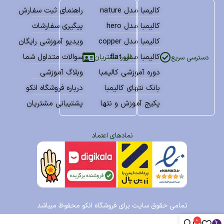
کالیمبا مدل nature
راهنمای ثبت سفارش
کالیمبا مدل hero
پیگیری سفارشات
کالیمبا مدل copper
ویدیو آموزشی رایگان
کالیمبا مدل flat
سوالات متداول شما
امور مشتریان
دسترسی سریع
دوره آموزشی کالیمبا
وبلاگ آموزشی
بانک نتهای کالیمبا
درباره فروشگاه انکو
پکیج آموزش و نتها
پشتیبانی مشتریان
نمادهای اعتماد
تمامی حقوق سایت برای فروشگاه انکو محفوظ میباشد
0