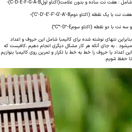
شامل : هفت نت ساده و بدون علامت(اکتاو اولC-D-E-F-G-A-B)-
هفت نت با یک نقطه (اکتاو دومC’-D’-E’-F’-G’-A’-B’)-
و سه نت با دو نقطه (اکتاو سومC'”-D”-E”)
بنابراین نتهای نوشته شده برای کالیمبا شامل این حروف و اعداد
میشود . به جای آنکه هر کار مشکل دیگری انجام دهیم ،کافیست که
این اعداد یا حروف را خط به خط با تکرار و تمرین روی کالیمبا بنوازیم
تا حفظ شویم.