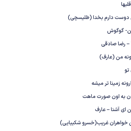
لبها
ی دوست دارم بخدا (طلیسچی)
کن- گوگوش
ا – رضا صادقی
ونه من (عارف)
تو
رونه زمینا تر میشه
رون به اون صورت ماهت
ن ای آشنا – عارف
ن خواهران غریب(خسرو شکیبایی)