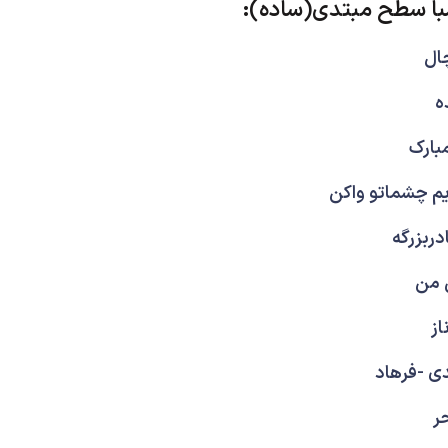
ا سطح مبتدی(ساده):
چال
ه
بارک
یم چشماتو واکن
دربزرگه
 من
از
دی -فرهاد
ر