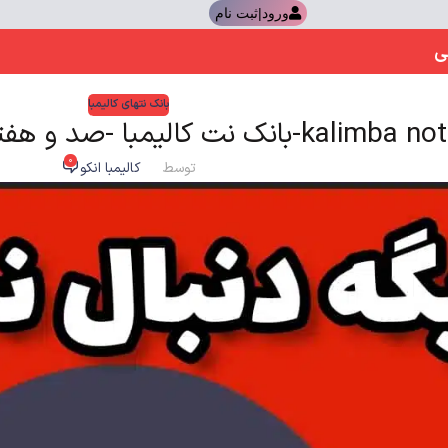
ورود|ثبت نام
ی
بانک نتهای کالیمبا
kal-بانک نت کالیمبا -صد و هفتاد (170) نت کالیمبا
0
توسط
کالیمبا انکو