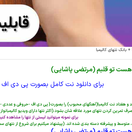
+ بانک نتهای کالیمبا
 هست تو قلبم (مرتضی پاشایی)
برای دانلود نت کامل بصورت پی دی اف 
د و هفتاد نت کالیمبا(آهنگهای محبوب) را بصورت{ پی دی اف -حروفی و عددی -هم
رف تمرین کردن نتهای مورد علاقه شان بشود.(اکثر نتها دارای ویدیو کالیمبانوازی
برای نمونه میتوانید لیستی از نتها را مشاهده کنید
 متوسط و پیشرفته دسته بندی شده اند. (پیشنهاد میکنیم برای شروع از نتهای س
 هست تو قلبم (مرتضی پاشایی)