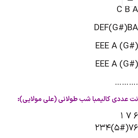
C B A
DEF(G#)BA
EEE A (G#)
EEE A (G#)
……….
نت عددی کالیمبا شب طولانی (علی مولایی):
1 7 6
234(5#)76