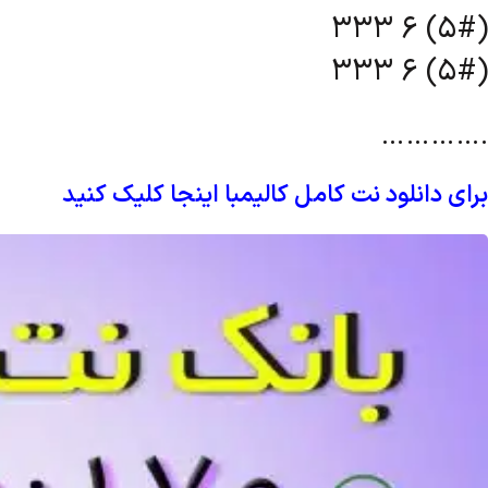
333 6 (5#)
333 6 (5#)
………….
برای دانلود نت کامل کالیمبا اینجا کلیک کنید