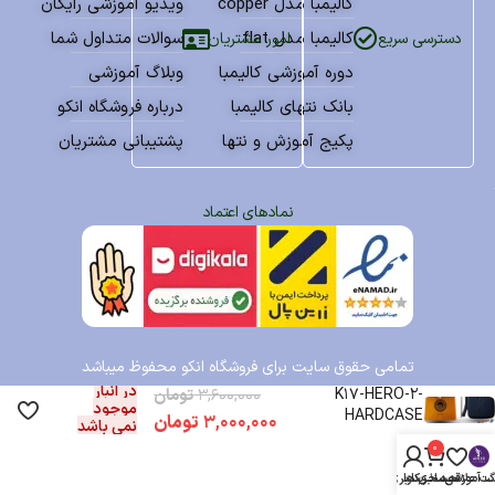
کالیمبا مدل copper
ویدیو آموزشی رایگان
کالیمبا مدل flat
سوالات متداول شما
امور مشتریان
دسترسی سریع
دوره آموزشی کالیمبا
وبلاگ آموزشی
بانک نتهای کالیمبا
درباره فروشگاه انکو
پکیج آموزش و نتها
پشتیبانی مشتریان
نمادهای اعتماد
تمامی حقوق سایت برای فروشگاه انکو محفوظ میباشد
کالیمبا انکو مدل هیرو
در انبار
K17-HERO-2-
۳,۶۰۰,۰۰۰
تومان
موجود
HARDCASE
۳,۰۰۰,۰۰۰
تومان
نمی باشد
0
گ آموزشی
سبد خرید
ت علاقه مندی ها
حساب کاربری من