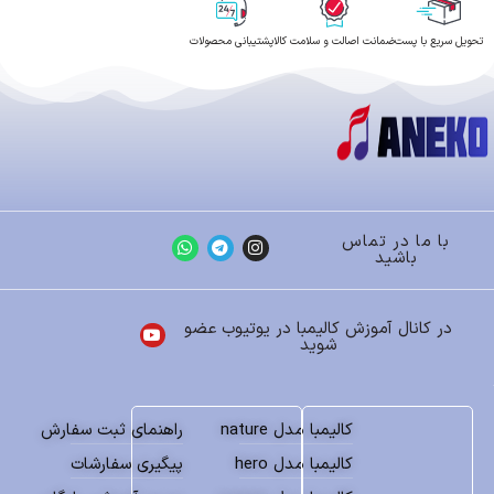
سایز
30*30*0/5 میلیمتر
تحویل سریع با پست
ضمانت اصالت و سلامت کالا
پشتیبانی محصولات
جنس
پلاستیک فشرده
با ما در تماس
باشید
در کانال آموزش کالیمبا در یوتیوب عضو
شوید
کالیمبا مدل nature
راهنمای ثبت سفارش
کالیمبا مدل hero
پیگیری سفارشات